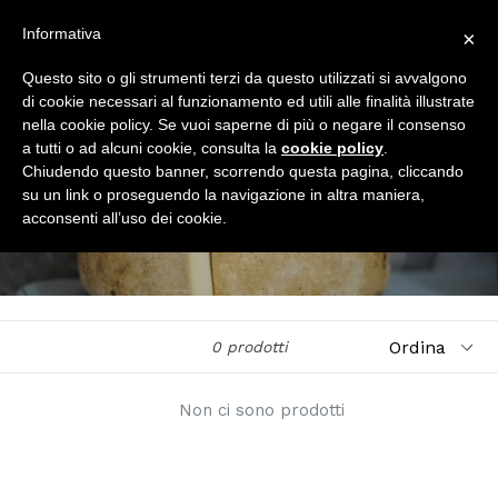
Vai
Informativa
×
al
Cerca
Carrell
Carrell
Es
Accedi
contenuto
Questo sito o gli strumenti terzi da questo utilizzati si avvalgono
di cookie necessari al funzionamento ed utili alle finalità illustrate
nella cookie policy. Se vuoi saperne di più o negare il consenso
a tutti o ad alcuni cookie, consulta la
cookie policy
.
FORMAGGI - NON
Chiudendo questo banner, scorrendo questa pagina, cliccando
su un link o proseguendo la navigazione in altra maniera,
DISPONIBILI-
acconsenti all’uso dei cookie.
Ordina
0 prodotti
Filtri
Non ci sono prodotti