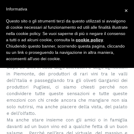
Vai
Informativa
×
al
Cerca
Carrell
Carrell
Es
Accedi
contenuto
Questo sito o gli strumenti terzi da questo utilizzati si avvalgono
di cookie necessari al funzionamento ed utili alle finalità illustrate
nella cookie policy. Se vuoi saperne di più o negare il consenso
a tutti o ad alcuni cookie, consulta la
cookie policy
.
IL PROGETTO
Chiudendo questo banner, scorrendo questa pagina, cliccando
su un link o proseguendo la navigazione in altra maniera,
acconsenti all’uso dei cookie.
Dopo 30 anni in casa degli allevatori e degli agricoltori
in Piemonte, dei produttori di rari vini tra le valli
dell’Italia e passeggiando tra gli oliveti Garganici dei
produttori Pugliesi, ci siamo chiesti perché non
condividere tutte queste sensazioni e tutte queste
emozioni con chi crede ancora che mangiare non sia
solo nutrirsi, ma anche piacere della vista, del palato
e dell’olfatto.
Ma anche stare insieme con gli amici o in famiglia
davanti ad un buon vino ed a qualche fetta di un buon
salame. Perché nell’era del virtuale, del massivo e