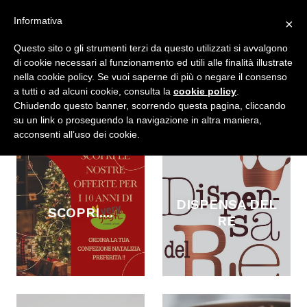
Vai
Informativa
×
al
Cerca
Carrell
Carrell
Es
Accedi
contenuto
Questo sito o gli strumenti terzi da questo utilizzati si avvalgono
di cookie necessari al funzionamento ed utili alle finalità illustrate
nella cookie policy. Se vuoi saperne di più o negare il consenso
a tutti o ad alcuni cookie, consulta la
cookie policy
.
Collezioni
Chiudendo questo banner, scorrendo questa pagina, cliccando
su un link o proseguendo la navigazione in altra maniera,
acconsenti all’uso dei cookie.
DISPENSA DEL
SCOPRI....
RE