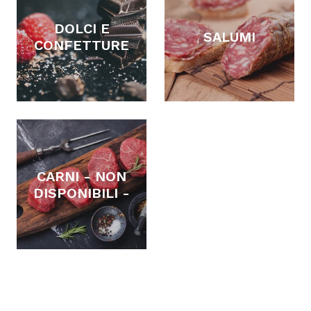
DOLCI E
SALUMI
CONFETTURE
CARNI - NON
DISPONIBILI -