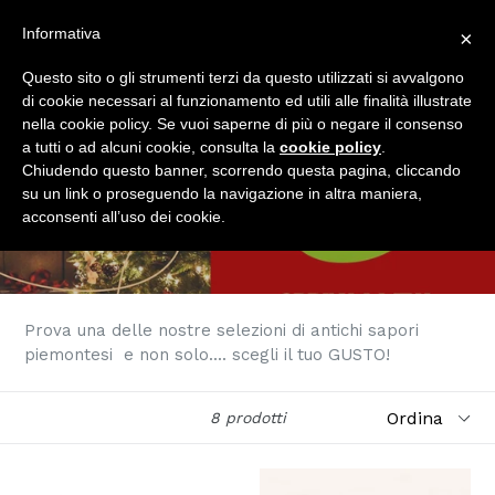
Vai
Informativa
×
al
Cerca
Carrell
Carrell
Es
Accedi
contenuto
Questo sito o gli strumenti terzi da questo utilizzati si avvalgono
di cookie necessari al funzionamento ed utili alle finalità illustrate
nella cookie policy. Se vuoi saperne di più o negare il consenso
a tutti o ad alcuni cookie, consulta la
cookie policy
.
Chiudendo questo banner, scorrendo questa pagina, cliccando
SCOPRI....
su un link o proseguendo la navigazione in altra maniera,
acconsenti all’uso dei cookie.
Prova una delle nostre selezioni di antichi sapori
piemontesi e non solo.... scegli il tuo GUSTO!
Ordina
8 prodotti
Filtri