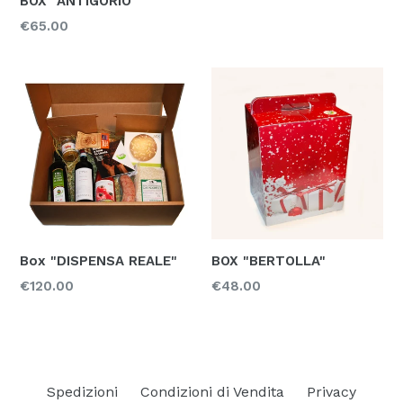
BOX "ANTIGORIO"
Prezzo
€65.00
Box "DISPENSA REALE"
BOX "BERTOLLA"
Prezzo
Prezzo
€120.00
€48.00
Spedizioni
Condizioni di Vendita
Privacy