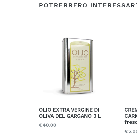
POTREBBERO INTERESSAR
OLIO EXTRA VERGINE DI
CREM
OLIVA DEL GARGANO 3 L
CARM
fres
Prezzo
€48.00
Prez
€5.0