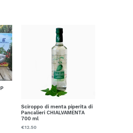
OP
Sciroppo di menta piperita di
Pancalieri CHIALVAMENTA
700 ml
Prezzo
€12.50