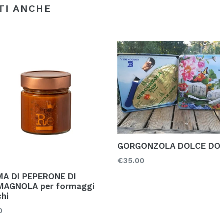
TI ANCHE
GORGONZOLA DOLCE D
Prezzo
€35.00
A DI PEPERONE DI
AGNOLA per formaggi
chi
zo
0