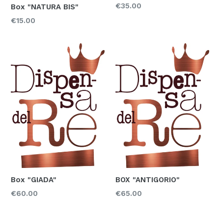
Prezzo
€35.00
Box "NATURA BIS"
Prezzo
€15.00
Box "GIADA"
BOX "ANTIGORIO"
Prezzo
Prezzo
€60.00
€65.00