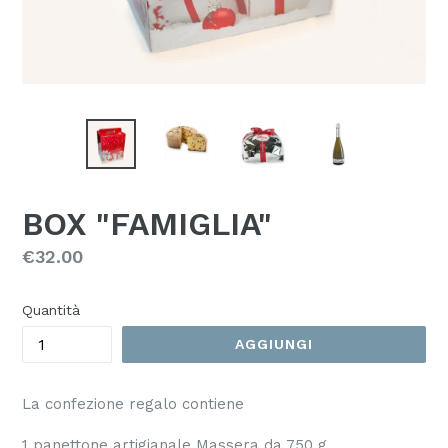
BOX "FAMIGLIA"
Prezzo
€32.00
Quantità
AGGIUNGI
La confezione regalo contiene
1 panettone artigianale Massera da 750 g