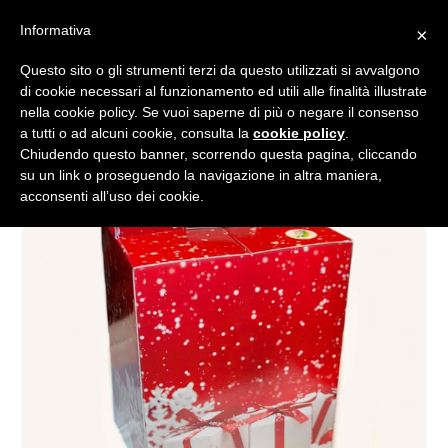
Vai
Informativa
×
al
Cerca
Carrell
Carrell
Es
Accedi
contenuto
Questo sito o gli strumenti terzi da questo utilizzati si avvalgono
di cookie necessari al funzionamento ed utili alle finalità illustrate
nella cookie policy. Se vuoi saperne di più o negare il consenso
a tutti o ad alcuni cookie, consulta la
cookie policy
.
Chiudendo questo banner, scorrendo questa pagina, cliccando
su un link o proseguendo la navigazione in altra maniera,
acconsenti all’uso dei cookie.