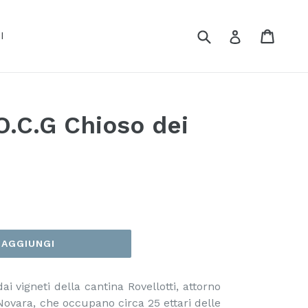
Cerca
Carrel
Carrel
Accedi
I
.C.G Chioso dei
AGGIUNGI
i vigneti della cantina Rovellotti, attorno
ovara, che occupano circa 25 ettari delle