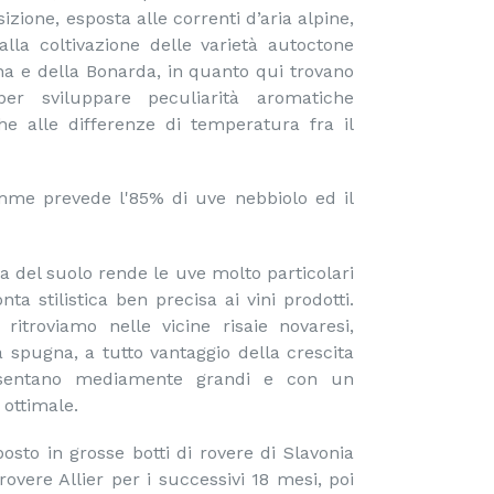
sizione, esposta alle correnti d’aria alpine,
lla coltivazione delle varietà autoctone
ina e della Bonarda, in quanto qui trovano
er sviluppare peculiarità aromatiche
he alle differenze di temperatura fra il
me prevede l'85% di uve nebbiolo ed il
del suolo rende le uve molto particolari
ta stilistica ben precisa ai vini prodotti.
ritroviamo nelle vicine risaie novaresi,
 spugna, a tutto vantaggio della crescita
resentano mediamente grandi e con un
 ottimale.
osto in grosse botti di rovere di Slavonia
overe Allier per i successivi 18 mesi, poi