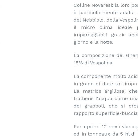
Colline Novaresi: la loro po
è particolarmente adatta a
del Nebbiolo, della Vespol
il micro clima ideale p
impareggiabili, grazie anc
giorno e la notte.
La composizione del Ghem
15% di Vespolina.
La componente molto acida 
in grado di dare un’ impron
La matrice argillosa, che 
trattiene l’acqua come una
dei grappoli, che si p
rapporto superficie-buccia
Per i primi 12 mesi viene p
ed in tonneaux da 5 hl di r