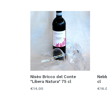
Nisèo Bricco del Conte
Nebb
"Libera Natura" 75 cl
cl
Prezzo
Prez
€14.00
€16.