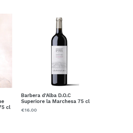
Barbera d'Alba D.O.C
ne
Superiore la Marchesa 75 cl
75 cl
Prezzo
€16.00