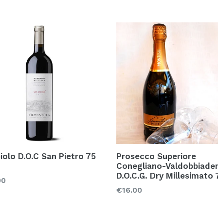
iolo D.O.C San Pietro 75
Prosecco Superiore
Conegliano-Valdobbiade
D.O.C.G. Dry Millesimato 
zo
00
Prezzo
€16.00