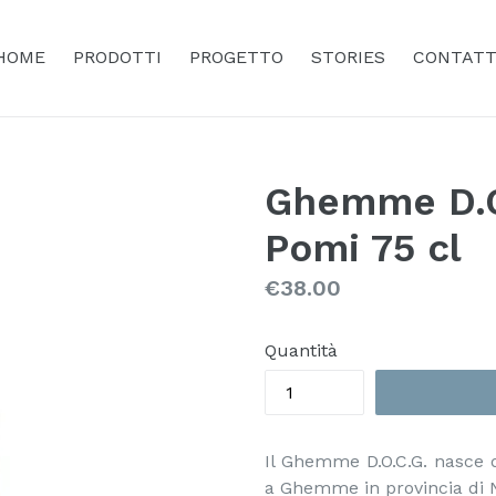
HOME
PRODOTTI
PROGETTO
STORIES
CONTATT
Ghemme D.O
Pomi 75 cl
Prezzo
€38.00
Quantità
Il Ghemme D.O.C.G. nasce da
a Ghemme in provincia di N