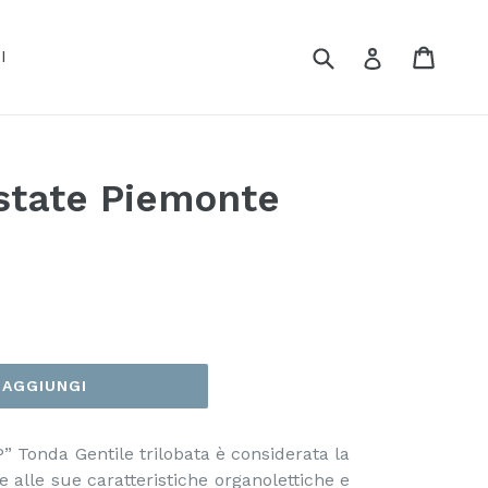
Cerca
Carrel
Carrel
Accedi
I
state Piemonte
AGGIUNGI
” Tonda Gentile trilobata è considerata la
e alle sue caratteristiche organolettiche e