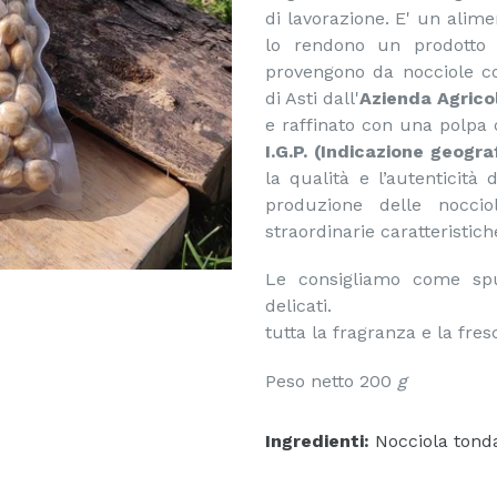
di lavorazione. E' un alime
lo rendono un prodotto s
provengono da nocciole col
di Asti dall'
Azienda Agrico
e raffinato con una polpa
I.G.P. (Indicazione geogra
la qualità e l’autenticità 
produzione delle noccio
straordinarie caratteristich
Le consigliamo come spu
delicati. Il confe
tutta la fragranza e la fre
Peso netto 200
g
Ingredienti:
Nocciola tonda