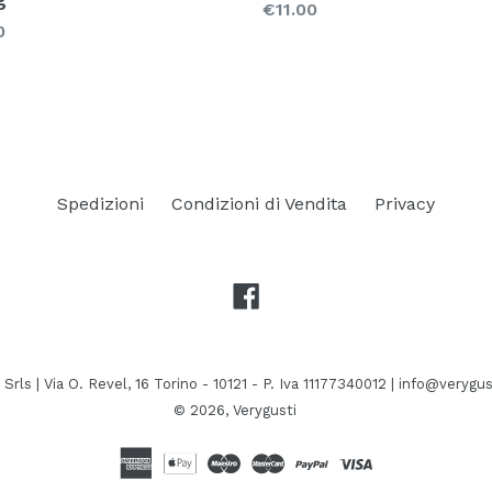
Prezzo
€11.00
zo
0
Spedizioni
Condizioni di Vendita
Privacy
Facebook
Srls | Via O. Revel, 16 Torino - 10121 - P. Iva 11177340012 | info@verygu
© 2026,
Verygusti