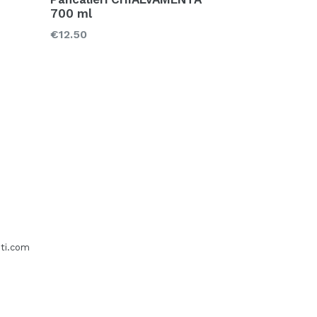
700 ml
Prezzo
€12.50
sti.com