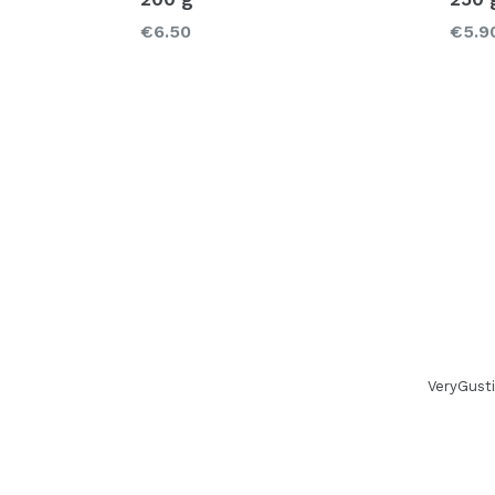
Prezzo
Prez
€6.50
€5.9
VeryGusti 