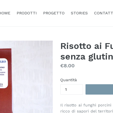
HOME
PRODOTTI
PROGETTO
STORIES
CONTATT
Risotto ai F
senza gluti
Prezzo
€8.00
Quantità
Il risotto ai funghi porci
ricco di sapori del territo