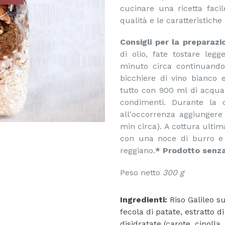
cucinare una ricetta faci
qualità e le caratteristiche
Consigli per la preparazi
di olio, fate tostare leg
minuto circa continuando
bicchiere di vino bianco 
tutto con 900 ml di acqua 
condimenti. Durante la 
all'occorrenza aggiungere
min circa). A cottura ulti
con una noce di burro e 
reggiano.
* Prodotto senza
Peso netto
300 g
Ingredienti:
Riso Galileo su
fecola di patate, estratto d
disidratate (carote, cipolla