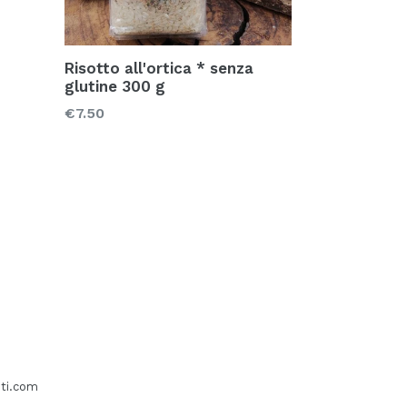
Risotto all'ortica * senza
glutine 300 g
Prezzo
€7.50
sti.com