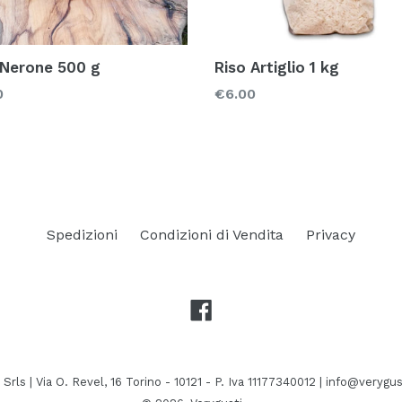
 Nerone 500 g
Riso Artiglio 1 kg
zo
Prezzo
0
€6.00
Spedizioni
Condizioni di Vendita
Privacy
Facebook
Srls | Via O. Revel, 16 Torino - 10121 - P. Iva 11177340012 | info@verygu