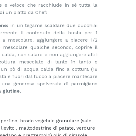
le e veloce che racchiude in sè tutta la
 di un piatto da Chef!
one:
in un tegame scaldare due cucchiai
germente il contenuto della busta per 1
 a mescolare, aggiungere a piacere 1/2
e mescolare qualche secondo, coprire il
calda, non salare e non aggiungere altri
cottura mescolate di tanto in tanto e
 un pò di acqua calda fino a cottura (18
mata e fuori dal fuoco a piacere mantecare
una generosa spolverata di parmigiano
 glutine.
perfino, brodo vegetale granulare (sale,
i lievito , maltodestrine di patate, verdure
, sedano e prezzemolo) olio di girasole,