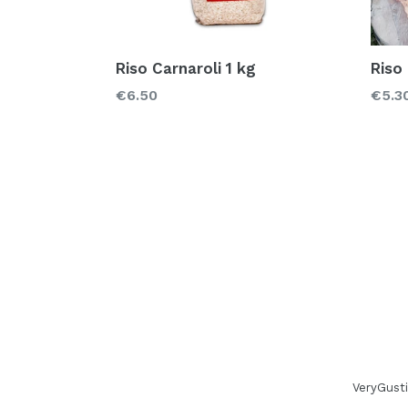
Riso Carnaroli 1 kg
Riso
Prezzo
Prez
€6.50
€5.3
VeryGusti 