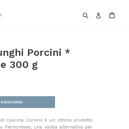
Cerca
Carrel
Carrel
Accedi
I
unghi Porcini *
ne 300 g
AGGIUNGI
ni di Cascina Corvino è un ottimo prodotto
rio Piemontese, una valida alternativa per