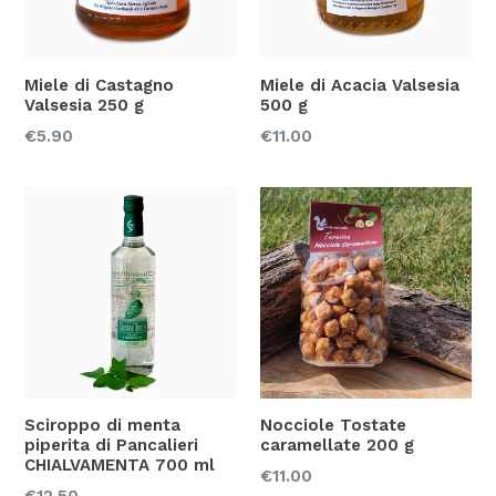
Miele di Castagno
Miele di Acacia Valsesia
Valsesia 250 g
500 g
Prezzo
Prezzo
€5.90
€11.00
Sciroppo di menta
Nocciole Tostate
piperita di Pancalieri
caramellate 200 g
CHIALVAMENTA 700 ml
Prezzo
€11.00
Prezzo