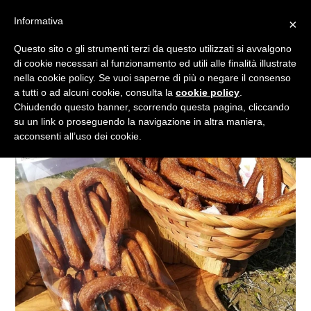
Vai
Informativa
×
al
Cerca
Carrell
Carrell
Es
Accedi
contenuto
Questo sito o gli strumenti terzi da questo utilizzati si avvalgono
di cookie necessari al funzionamento ed utili alle finalità illustrate
nella cookie policy. Se vuoi saperne di più o negare il consenso
a tutti o ad alcuni cookie, consulta la
cookie policy
.
Chiudendo questo banner, scorrendo questa pagina, cliccando
su un link o proseguendo la navigazione in altra maniera,
acconsenti all’uso dei cookie.