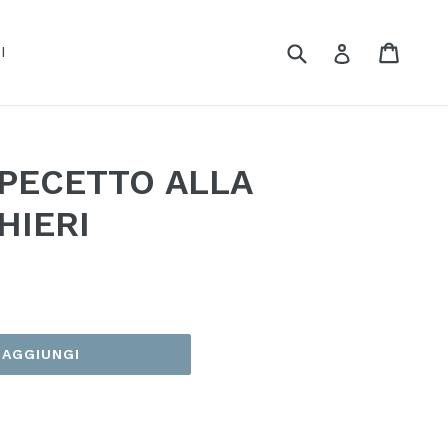
Cerca
Carrel
Carrel
Accedi
I
I PECETTO ALLA
HIERI
AGGIUNGI