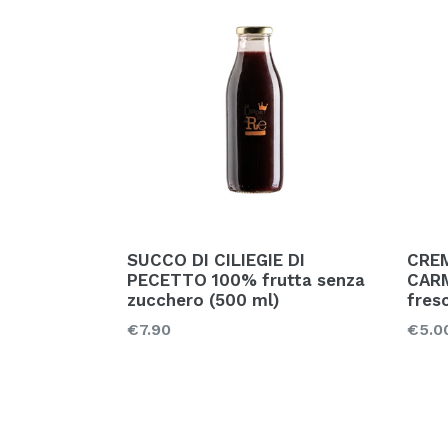
SUCCO DI CILIEGIE DI
CREM
PECETTO 100% frutta senza
CARM
zucchero (500 ml)
fres
Prezzo
Prez
€7.90
€5.0