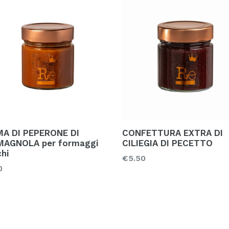
A DI PEPERONE DI
CONFETTURA EXTRA DI
AGNOLA per formaggi
CILIEGIA DI PECETTO
chi
Prezzo
€5.50
zo
0