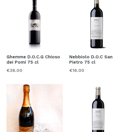
Ghemme D.O.C.G Chioso
Nebbiolo D.O.C San
dei Pomi 75 cl
Pietro 75 cl
Prezzo
Prezzo
€38.00
€16.00