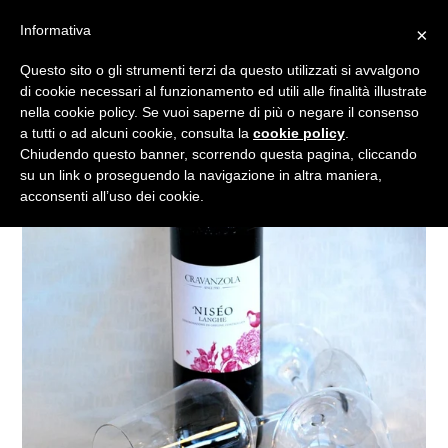
Vai
Informativa
×
al
Cerca
Carrell
Carrell
Es
Accedi
contenuto
Questo sito o gli strumenti terzi da questo utilizzati si avvalgono
di cookie necessari al funzionamento ed utili alle finalità illustrate
nella cookie policy. Se vuoi saperne di più o negare il consenso
a tutti o ad alcuni cookie, consulta la
cookie policy
.
Chiudendo questo banner, scorrendo questa pagina, cliccando
su un link o proseguendo la navigazione in altra maniera,
acconsenti all’uso dei cookie.