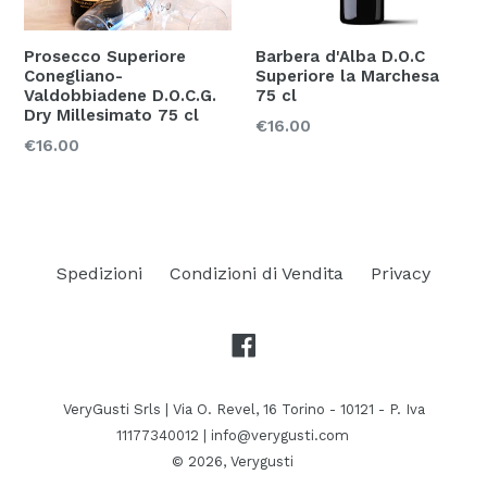
Prosecco Superiore
Barbera d'Alba D.O.C
Conegliano-
Superiore la Marchesa
Valdobbiadene D.O.C.G.
75 cl
Dry Millesimato 75 cl
Prezzo
€16.00
Prezzo
€16.00
Spedizioni
Condizioni di Vendita
Privacy
Facebook
VeryGusti Srls | Via O. Revel, 16 Torino - 10121 - P. Iva
11177340012 | info@verygusti.com
© 2026,
Verygusti