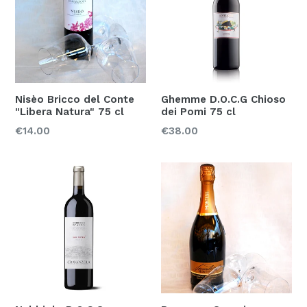
Nisèo Bricco del Conte
Ghemme D.O.C.G Chioso
"Libera Natura" 75 cl
dei Pomi 75 cl
Prezzo
Prezzo
€14.00
€38.00