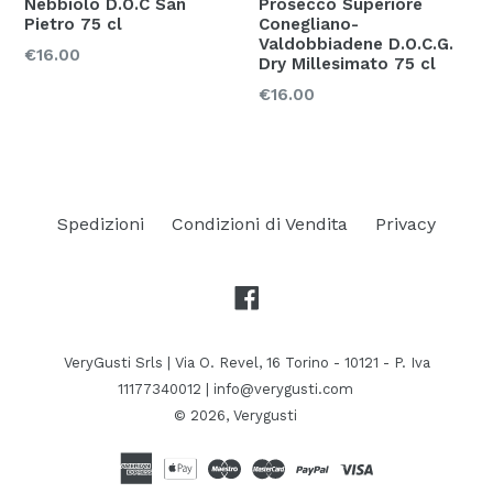
Nebbiolo D.O.C San
Prosecco Superiore
Pietro 75 cl
Conegliano-
Valdobbiadene D.O.C.G.
Prezzo
€16.00
Dry Millesimato 75 cl
Prezzo
€16.00
Spedizioni
Condizioni di Vendita
Privacy
Facebook
VeryGusti Srls | Via O. Revel, 16 Torino - 10121 - P. Iva
11177340012 | info@verygusti.com
© 2026,
Verygusti