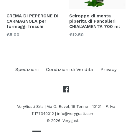
CREMA DI PEPERONE DI
Sciroppo di menta
CARMAGNOLA per
piperita di Pancalieri
formaggi freschi
CHIALVAMENTA 700 ml
Prezzo
Prezzo
€5.00
€12.50
Spedizioni
Condizioni di Vendita
Privacy
Facebook
VeryGusti Srls | Via O. Revel, 16 Torino - 10121 - P. Iva
11177340012 | info@verygusti.com
© 2026,
Verygusti