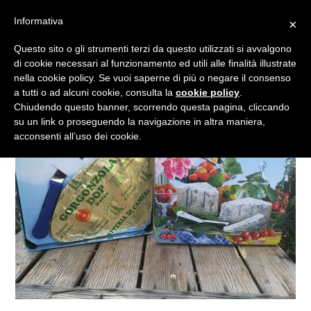
Vai
Informativa
×
al
Cerca
Carrell
Carrell
Es
Accedi
contenuto
Questo sito o gli strumenti terzi da questo utilizzati si avvalgono
di cookie necessari al funzionamento ed utili alle finalità illustrate
nella cookie policy. Se vuoi saperne di più o negare il consenso
a tutti o ad alcuni cookie, consulta la
cookie policy
.
Chiudendo questo banner, scorrendo questa pagina, cliccando
su un link o proseguendo la navigazione in altra maniera,
acconsenti all’uso dei cookie.