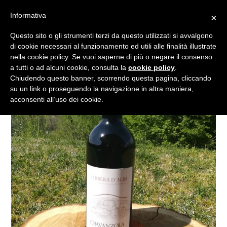
Vai
Informativa
×
al
Cerca
Carrell
Carrell
Es
Accedi
contenuto
Questo sito o gli strumenti terzi da questo utilizzati si avvalgono
di cookie necessari al funzionamento ed utili alle finalità illustrate
nella cookie policy. Se vuoi saperne di più o negare il consenso
a tutti o ad alcuni cookie, consulta la
cookie policy
.
Chiudendo questo banner, scorrendo questa pagina, cliccando
su un link o proseguendo la navigazione in altra maniera,
acconsenti all’uso dei cookie.