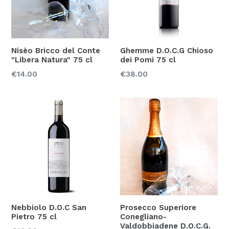
Nisèo Bricco del Conte
Ghemme D.O.C.G Chioso
"Libera Natura" 75 cl
dei Pomi 75 cl
Prezzo
Prezzo
€14.00
€38.00
Nebbiolo D.O.C San
Prosecco Superiore
Pietro 75 cl
Conegliano-
Valdobbiadene D.O.C.G.