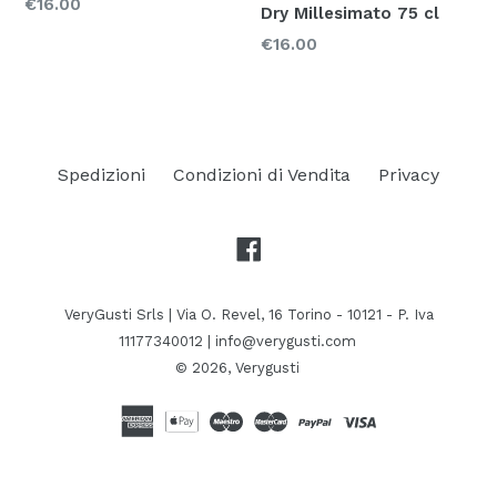
Prezzo
€16.00
Dry Millesimato 75 cl
Prezzo
€16.00
Spedizioni
Condizioni di Vendita
Privacy
Facebook
VeryGusti Srls | Via O. Revel, 16 Torino - 10121 - P. Iva
11177340012 | info@verygusti.com
© 2026,
Verygusti